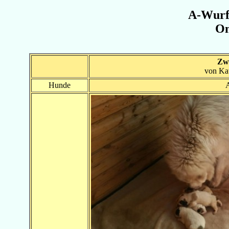
A-Wurf
Om
Zw
von Ka
Hunde
A