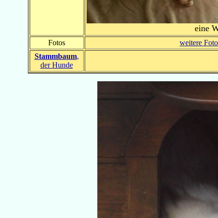
eine W
Fotos
weitere Fot
Stammbaum
,
der Hunde